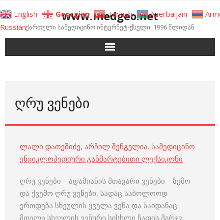
Skip
www.medgeo.net
English
Georgian
Turkish
Azerbaijani
Arm
to
Russian
ქართული სამედიცინო ინტერნეტ-ქსელი, 1996 წლიდან
content
ᲦᲠᲣ ᲕᲔᲜᲔᲑᲘ
ლალი დათეშიძე
,
არჩილ შენგელია
.
სამედიცინო
ენციკლოპედიური განმარტებითი ლექსიკონი
ღრუ ვენები – ადამიანის მთავარი ვენები – ზემო
და ქვემო ღრუ ვენები, სადაც საბოლოოდ
ერთდება სხეულის ყველა ვენა და საიდანაც
მთელი სხეულის ვენური სისხლი ჩადის მარჯვ.