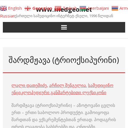
Skip
www.medgeo.net
English
Georgian
Turkish
Azerbaijani
Arm
to
Russian
ქართული სამედიცინო ინტერნეტ-ქსელი, 1996 წლიდან
content
ᲨᲐᲠᲓᲛᲟᲐᲕᲐ (ᲢᲠᲘᲝᲥᲡᲘᲞᲣᲠᲘᲜᲘ)
ლალი დათეშიძე
,
არჩილ შენგელია
.
სამედიცინო
ენციკლოპედიური განმარტებითი ლექსიკონი
შარდმჟავა (ტრიოქსიპურინი) – აზოტოვანი ცვლის
ერთ – ერთი საბოლოო პროდუქტი. გამოიყოფა
შარდთან და ექსკრემენტებთან ერთად. პოდაგრის
დროს ლაგდება სახსრებში და კუნთებში.