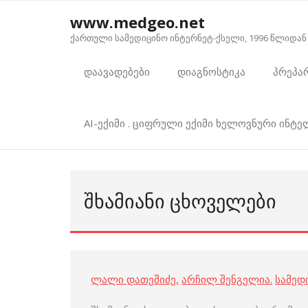
Skip
www.medgeo.net
to
ქართული სამედიცინო ინტერნეტ-ქსელი, 1996 წლიდან
content
დაავადებები
დიაგნოსტიკა
პრეპა
AI-ექიმი . ციფრული ექიმი ხელოვნური ინტ
ᲨᲮᲐᲛᲘᲐᲜᲘ ᲪᲮᲝᲕᲔᲚᲔᲑᲘ
ლალი დათეშიძე
,
არჩილ შენგელია
.
სამედ