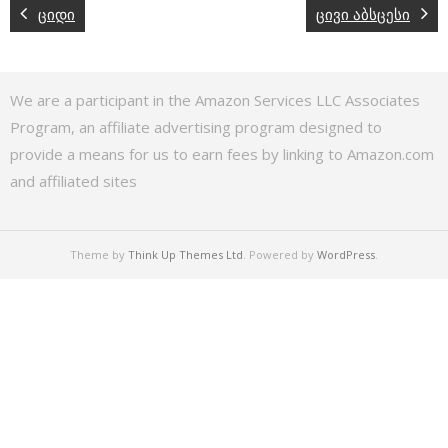
ციდი
ცივი აბსცესი
We are a participant in the Amazon Services LLC Associates
Program, an affiliate advertising program designed to
provide a means for us to earn fees by linking to Amazon.com
and affiliated sites
Theme by
Think Up Themes Ltd
. Powered by
WordPress
.