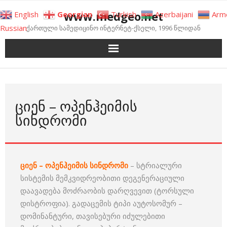
Skip
www.medgeo.net
English
Georgian
Turkish
Azerbaijani
Arm
to
Russian
ქართული სამედიცინო ინტერნეტ-ქსელი, 1996 წლიდან
content
ᲪᲘᲔᲜ – ᲝᲞᲔᲜᲰᲔᲘᲛᲘᲡ
ᲡᲘᲜᲓᲠᲝᲛᲘ
ციენ – ოპენჰეიმის სინდრომი
– სტრიალური
სისტემის მემკვიდრეობითი დეგენერაციული
დაავადება მოძრაობის დარღვევით (ტორსული
დისტროფია). გადაცემის ტიპი აუტოსომურ –
დომინანტური, თავისებური იძულებითი