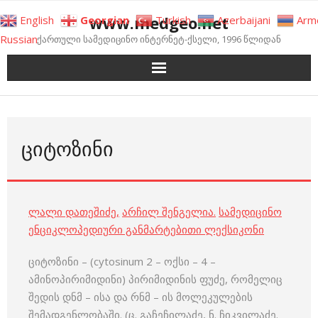
Skip
www.medgeo.net
English
Georgian
Turkish
Azerbaijani
Arm
to
Russian
ქართული სამედიცინო ინტერნეტ-ქსელი, 1996 წლიდან
content
ᲪᲘᲢᲝᲖᲘᲜᲘ
ლალი დათეშიძე
,
არჩილ შენგელია
.
სამედიცინო
ენციკლოპედიური განმარტებითი ლექსიკონი
ციტოზინი – (cytosinum 2 – ოქსი – 4 –
ამინოპირიმიდინი) პირიმიდინის ფუძე, რომელიც
შედის დნმ – ისა და რნმ – ის მოლეკულების
შემადგენლობაში. (ც. გაჩეჩილაძე, ნ. ჩიკვილაძე.