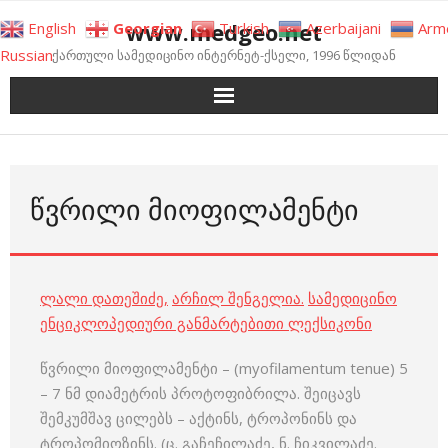
Skip
www.medgeo.net
English
Georgian
Turkish
Azerbaijani
Arm
to
Russian
ქართული სამედიცინო ინტერნეტ-ქსელი, 1996 წლიდან
content
ᲬᲕᲠᲘᲚᲘ ᲛᲘᲝᲤᲘᲚᲐᲛᲔᲜᲢᲘ
ლალი დათეშიძე
,
არჩილ შენგელია
.
სამედიცინო
ენციკლოპედიური განმარტებითი ლექსიკონი
წვრილი მიოფილამენტი – (myofilamentum tenue) 5
– 7 ნმ დიამეტრის პროტოფიბრილა. შეიცავს
შემკუმშავ ცილებს – აქტინს, ტროპონინს და
ტროპომიოზინს. (ც. გაჩეჩილაძე, ნ. ჩიკვილაძე.