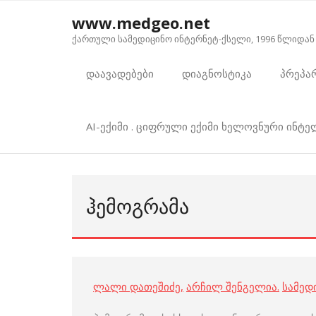
Skip
www.medgeo.net
to
ქართული სამედიცინო ინტერნეტ-ქსელი, 1996 წლიდან
content
დაავადებები
დიაგნოსტიკა
პრეპა
AI-ექიმი . ციფრული ექიმი ხელოვნური ინტ
ᲰᲔᲛᲝᲒᲠᲐᲛᲐ
ლალი დათეშიძე
,
არჩილ შენგელია
.
სამედ