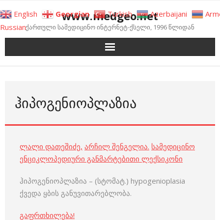
Skip
www.medgeo.net
English
Georgian
Turkish
Azerbaijani
Arm
to
Russian
ქართული სამედიცინო ინტერნეტ-ქსელი, 1996 წლიდან
content
ᲰᲘᲞᲝᲒᲔᲜᲘᲝᲞᲚᲐᲖᲘᲐ
ლალი დათეშიძე
,
არჩილ შენგელია
.
სამედიცინო
ენციკლოპედიური განმარტებითი ლექსიკონი
ჰიპოგენიოპლაზია – (სტომატ.) hypogenioplasia
ქვედა ყბის განუვითარებლობა.
გაფრთხილება!