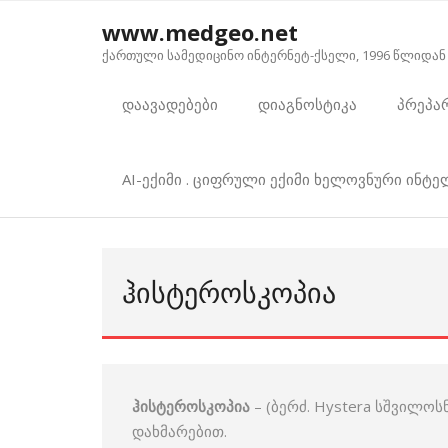
Skip
www.medgeo.net
to
ქართული სამედიცინო ინტერნეტ-ქსელი, 1996 წლიდან
content
დაავადებები
დიაგნოსტიკა
პრეპა
AI-ექიმი . ციფრული ექიმი ხელოვნური ინტ
ᲰᲘᲡᲢᲔᲠᲝᲡᲙᲝᲞᲘᲐ
ჰისტეროსკოპია
– (ბერძ. Hystera სშვილო
დახმარებით.