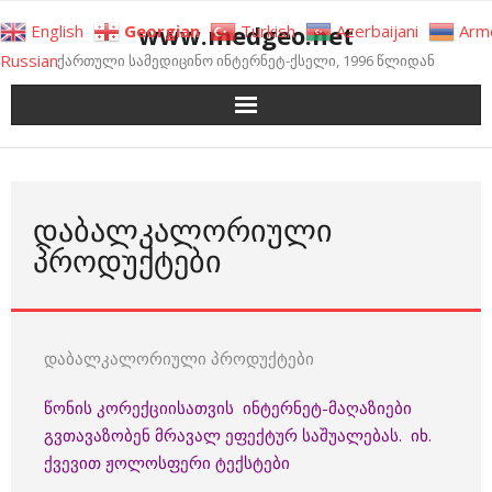
Skip
www.medgeo.net
English
Georgian
Turkish
Azerbaijani
Arm
to
Russian
ქართული სამედიცინო ინტერნეტ-ქსელი, 1996 წლიდან
content
ᲓᲐᲑᲐᲚᲙᲐᲚᲝᲠᲘᲣᲚᲘ
ᲞᲠᲝᲓᲣᲥᲢᲔᲑᲘ
დაბალკალორიული პროდუქტები
წონის კორექციისათვის ინტერნეტ-მაღაზიები
გვთავაზობენ მრავალ ეფექტურ საშუალებას. იხ.
ქვევით ჟოლოსფერი ტექსტები