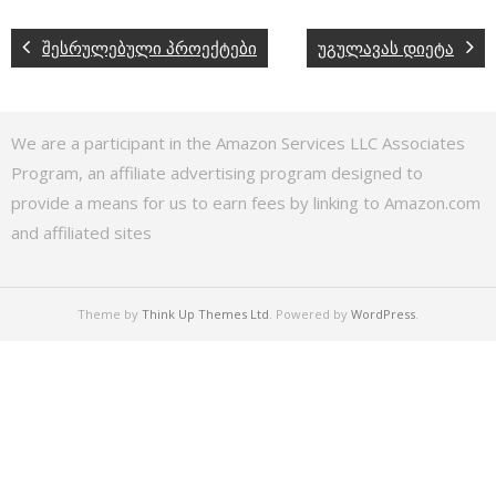
შესრულებული პროექტები
უგულავას დიეტა
We are a participant in the Amazon Services LLC Associates
Program, an affiliate advertising program designed to
provide a means for us to earn fees by linking to Amazon.com
and affiliated sites
Theme by
Think Up Themes Ltd
. Powered by
WordPress
.