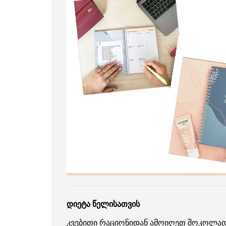
დიეტა წელისათვის
კვებითი
რაციონი
დან ამოიღეთ
შოკოლა