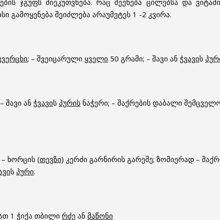
ის ჯგუფს მიეკუთვნება. რაც შეეხება ცილებსა და ვიტამი
მისი გამოყენება შეიძლება არაუმეტეს 1 -2 კვირა.
კვერცხი
; – შვეიცარული
ყველი
50 გრამი; – შავი ან
ჭვავი
ს
პურ
 – შავი ან
ჭვავი
ს
პურის
ნაჭერი; – შაქრების დაბალი შემცველო
 – ხორცის (
თევზი
) კერძი გარნირის გარეშე; ზომიერად – შაქ
ავი
ს
პური
.
ათ 1 ჭიქა თბილი
რძე
ან
მაწონი