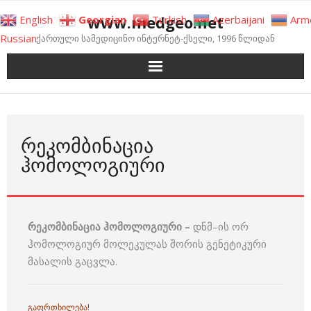
Skip
www.medgeo.net
English
Georgian
Turkish
Azerbaijani
Arm
to
Russian
ქართული სამედიცინო ინტერნეტ-ქსელი, 1996 წლიდან
content
ᲠᲔᲙᲝᲛᲑᲘᲜᲐᲪᲘᲐ
ᲰᲝᲛᲝᲚᲝᲒᲘᲣᲠᲘ
რეკომბინაცია ჰომოლოგიური –
დნმ–ის ორ
ჰომოლოგიურ მოლეკულას შორის გენეტიკური
მასალის გაცვლა.
გაფრთხილება!