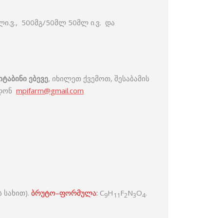
.ვ., 500მგ/50მლ 50მლ ი.ვ. და
იტაბინი ებევე
, იხილეთ ქვემოთ, შესაბამის
ოდონ
mpifarm@gmail.com
 სახით).
ბრუტო–ფორმულა:
C
H
F
N
O
.
9
11
2
3
4