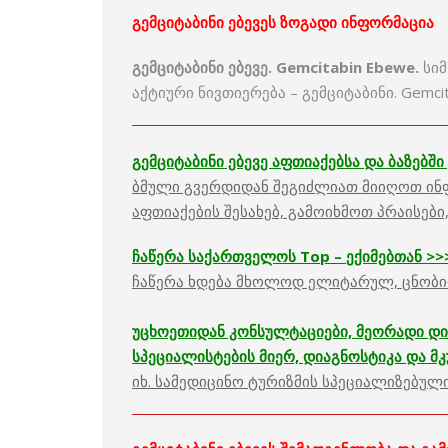
გემციტაბინი ებევეს ზოგადი ინფორმაცია
გემციტაბინი ებევე. Gemcitabin Ebewe.
სიმ
აქტიური ნივთიერება – გემციტაბინი. Gemci
გემციტაბინი ებევე აფთიაქებსა და ბაზებში 
ბმული გვერდიდან შეგიძლიათ მიიღოთ ინფო
აფთიაქების შესახებ, გამოიხმოთ პრაისები
ჩაწერა საქართველოს
Top –
ექიმებთან
>>
ჩაწერა ხდება მხოლოდ ელიტარულ, ცნობილ
უცხოეთიდან კონსულტაციები, მეორადი დია
სპეციალისტების მიერ, დიაგნოსტიკა და მ
იხ. სამედიცინო ტურიზმის სპეციალიზებული