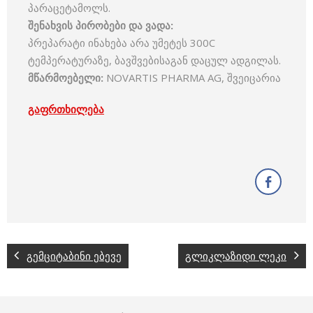
პარაცეტამოლს.
შენახვის
პირობები
და
ვადა
:
პრეპარატი ინახება არა უმეტეს 300C
ტემპერატურაზე, ბავშვებისაგან დაცულ ადგილას.
მწარმოებელი
:
NOVARTIS PHARMA AG, შვეიცარია
გაფრთხილება
გემციტაბინი ებევე
გლიკლაზიდი ლეკი