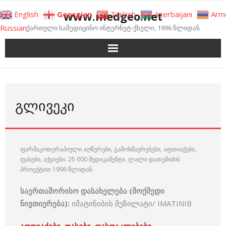
Skip
www.medgeo.net
English
Georgian
Turkish
Azerbaijani
Arm
to
Russian
ქართული სამედიცინო ინტერნეტ-ქსელი, 1996 წლიდან
content
ᲒᲚᲘᲕᲔᲙᲘ
ფარმაკოთერაპიული აღწერები, გამოხმაურებები, აფთიაქები,
ფასები, აქციები. 25 000 მედიკამენტი. ლალი დათეშიძის
პროექტით 1996 წლიდან.
საერთაშორისო
დასახელება
(
მოქმედი
ნივთიერება
)
:
იმატინიბის მეზილატი/
IMATINIB