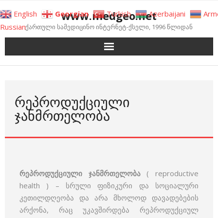
Skip
www.medgeo.net
English
Georgian
Turkish
Azerbaijani
Arm
to
Russian
ქართული სამედიცინო ინტერნეტ-ქსელი, 1996 წლიდან
content
ᲠᲔᲞᲠᲝᲓᲣᲥᲪᲘᲣᲚᲘ
ᲯᲐᲜᲛᲠᲗᲔᲚᲝᲑᲐ
რეპროდუქციული ჯანმრთელობა
( reproductive
health ) – სრული ფიზიკური და სოციალური
კეთილდღეობა და არა მხოლოდ დავადებების
არქონა, რაც უკავშირდება რეპროდუქციულ