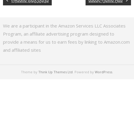
ოჯახის დაგეგმვა
ბაზალეთის ტბა
We are a participant in the Amazon Services LLC Associates
Program, an affiliate advertising program designed to
provide a means for us to earn fees by linking to Amazon.com
and affiliated sites
Theme by
Think Up Themes Ltd
. Powered by
WordPress
.