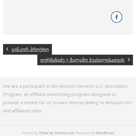
გინკორ პროქტო
თურმანიძე + მალამო ბუასილისათვის
We are a participant in the Amazon Services LLC Associates
Program, an affiliate advertising program designed to
provide a means for us to earn fees by linking to Amazon.com
and affiliated sites
Theme by
Think Up Themes Ltd
. Powered by
WordPress
.