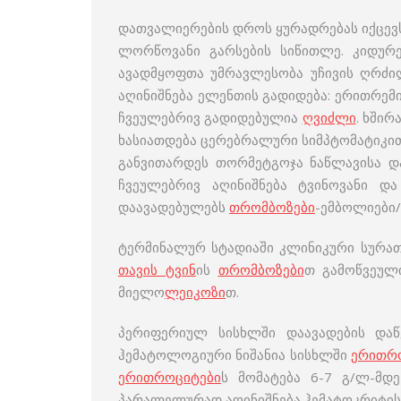
დათვალიერების დროს ყურადრებას იქცევს
ლორწოვანი გარსების სიწითლე. კიდურებ
ავადმყოფთა უმრავლესობა უჩივის ღრძილ
აღინიშნება ელენთის გადიდება: ერითრემ
ჩვეულებრივ გადიდებულია
ღვიძლი
. ხში
ხასიათდება ცერებრალური სიმპტომატიკი
განვითარდეს თორმეტგოჯა ნაწლავისა და
ჩვეულებრივ აღინიშნება ტვინოვანი დ
დაავადებულებს
თრომბოზები
-ემბოლიები
ტერმინალურ სტადიაში კლინიკური სურათ
თავის ტვინ
ის
თრომბოზები
თ გამოწვეულ
მიელო
ლეიკოზი
თ.
პერიფერიულ სისხლში დაავადების დაწ
ჰემატოლოგიური ნიშანია სისხლში
ერითრ
ერითროციტები
ს მომატება 6-7 გ/ლ-მდ
პარალელურად აღინიშნება ჰემატოკრიტის 