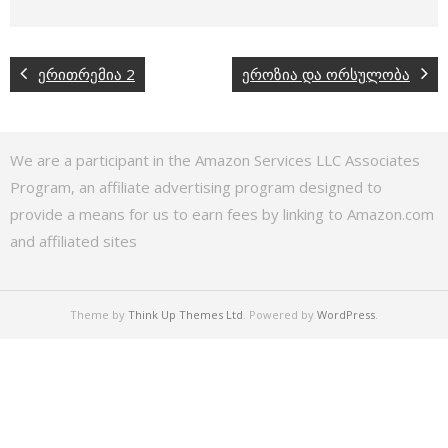
ერითრემია 2
ეროზია და ორსულობა
We are a participant in the Amazon Services LLC Associates
Program, an affiliate advertising program designed to
provide a means for us to earn fees by linking to Amazon.com
and affiliated sites
Theme by
Think Up Themes Ltd
. Powered by
WordPress
.