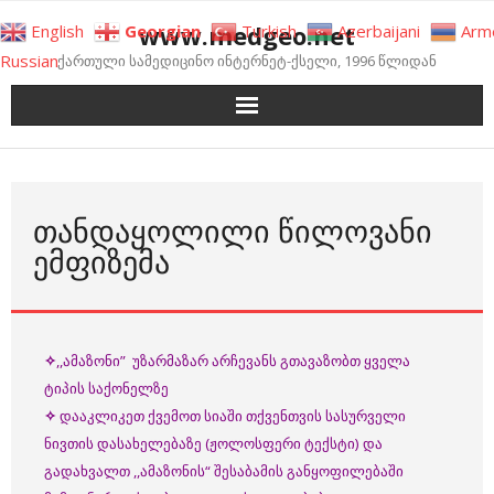
Skip
www.medgeo.net
English
Georgian
Turkish
Azerbaijani
Arm
to
Russian
ქართული სამედიცინო ინტერნეტ-ქსელი, 1996 წლიდან
content
ᲗᲐᲜᲓᲐᲧᲝᲚᲘᲚᲘ ᲬᲘᲚᲝᲕᲐᲜᲘ
ᲔᲛᲤᲘᲖᲔᲛᲐ
✧
,,ამაზონი” უზარმაზარ არჩევანს გთავაზობთ ყველა
ტიპის საქონელზე
✧
დააკლიკეთ ქვემოთ სიაში თქვენთვის სასურველი
ნივთის დასახელებაზე (ჟოლოსფერი ტექსტი) და
გადახვალთ ,,ამაზონის“ შესაბამის განყოფილებაში