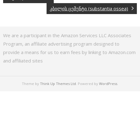
კბილის ცემენტი (substantia ossea)
We are a participant in the Amazon Services LLC Associates
Program, an affiliate advertising program designed to
provide a means for us to earn fees by linking to Amazon.com
and affiliated sites
Theme by
Think Up Themes Ltd
. Powered by
WordPress
.