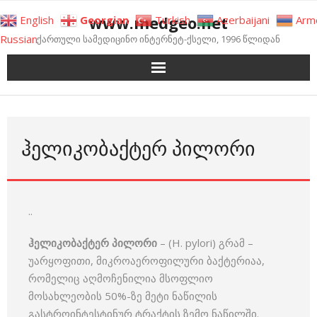
Skip
www.medgeo.net
English
Georgian
Turkish
Azerbaijani
Arm
to
Russian
ქართული სამედიცინო ინტერნეტ-ქსელი, 1996 წლიდან
content
ᲰᲔᲚᲘᲙᲝᲑᲐᲥᲢᲔᲠ ᲞᲘᲚᲝᲠᲘ
..
ჰელიკობაქტერ პილორი
– (H. pylori) გრამ –
უარყოფითი, მიკროაეროფილური ბაქტერიაა,
რომელიც აღმოჩენილია მსოფლიო
მოსახლეობის 50%-ზე მეტი ნაწილის
გასტროინტესტინურ ტრაქტის ზემო ნაწილში.