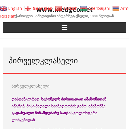
Skip
www.medgeo.net
English
Georgian
Turkish
Azerbaijani
Arm
to
Russian
ქართული სამედიცინო ინტერნეტ-ქსელი, 1996 წლიდან
content
ᲞᲘᲠᲕᲔᲚᲙᲚᲐᲡᲔᲚᲘ
პირველკლასელი
დისტანციურად
საქონელს
ძირითადად
ამაზონიდან
იწერენ
, მისი მაღალი საიმედოობის გამო
.
ამაზონზე
გადა
ხვალთ
წინამდებარე
საიტის
ჟოლოსფერი
ლინკებიდან