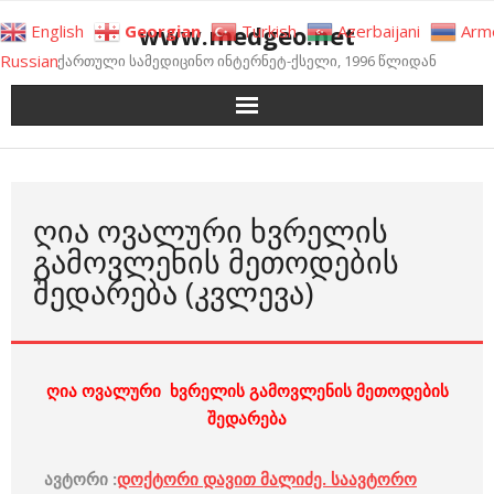
Skip
www.medgeo.net
English
Georgian
Turkish
Azerbaijani
Arm
to
Russian
ქართული სამედიცინო ინტერნეტ-ქსელი, 1996 წლიდან
content
ᲦᲘᲐ ᲝᲕᲐᲚᲣᲠᲘ ᲮᲕᲠᲔᲚᲘᲡ
ᲒᲐᲛᲝᲕᲚᲔᲜᲘᲡ ᲛᲔᲗᲝᲓᲔᲑᲘᲡ
ᲨᲔᲓᲐᲠᲔᲑᲐ (ᲙᲕᲚᲔᲕᲐ)
ღია ოვალური ხვრელის გამოვლენის მეთოდების
შედარება
ავტორი :
დოქტორი დავით მალიძე. საავტორო