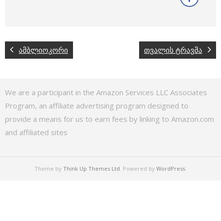
ამბლიოკორი
თვალის ტრავმა
We are a participant in the Amazon Services LLC Associates
Program, an affiliate advertising program designed to
provide a means for us to earn fees by linking to Amazon.com
and affiliated sites
Theme by
Think Up Themes Ltd
. Powered by
WordPress
.