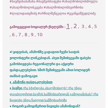
#ბავშვისაბაზანა
#ბავშვისსაფენი
#ახალშობილისმოვლა
#ახალშობილისკვება
#ახალშობილისსეირნობა
#ლალიდათეშიძე
#არჩილშენგელია
#გვანცამჭედლიძე
1
2
,
,
3
, 4 , 5
:
გამოგვყევით სოციალურ ქსელებში
, 6 , 7 , 8 , 9 , 10
♦! ყიდვისას, ამაზონზე გადადით ჩვენი საიტის
ჟოლოსფერი ლინკებიდან. ასეთ შემთხვევაში ფასები
გამოსხივდება რეგიონალური და აქციური
ფასდაკლებებით. ხშირ შემთხვევაში ამით სოლიდურ
თანხას დაზოგავთ
♦ ამაზონი ფასდაკლებებით
♦ ბავშვი
/
რა სჭირდება ახალშობილს? /
რა უნდა
დავახვედროთ ბავშვს სამშობიაროდან გამოყვანისას? /
რა
ნივთები უნდა წაიღოთ სამშობიაროში
♦ როგორ გამოვიწეროთ ნივთები ამაზონიდან?