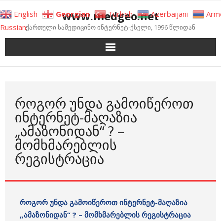
Skip
www.medgeo.net
English
Georgian
Turkish
Azerbaijani
Arm
to
Russian
ქართული სამედიცინო ინტერნეტ-ქსელი, 1996 წლიდან
content
ᲠᲝᲒᲝᲠ ᲣᲜᲓᲐ ᲒᲐᲛᲝᲘᲬᲔᲠᲝᲗ
ᲘᲜᲢᲔᲠᲜᲔᲢ-ᲛᲐᲦᲐᲖᲘᲐ
„ᲐᲛᲐᲖᲝᲜᲘᲓᲐᲜ“ ? –
ᲛᲝᲛᲮᲛᲐᲠᲔᲑᲚᲘᲡ
ᲠᲔᲒᲘᲡᲢᲠᲐᲪᲘᲐ
როგორ უნდა გამოიწეროთ ინტერნეტ-მაღაზია
„ამაზონიდან“ ? – მომხმარებლის რეგისტრაცია