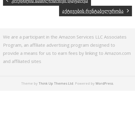
კრედიტის ნაწილობრივი დაფარვა
აქტივების რენტაბელურობა
We are a participant in the Amazon Services LLC Associates
Program, an affiliate advertising program designed to
provide a means for us to earn fees by linking to Amazon.com
and affiliated sites
Theme by
Think Up Themes Ltd
. Powered by
WordPress
.