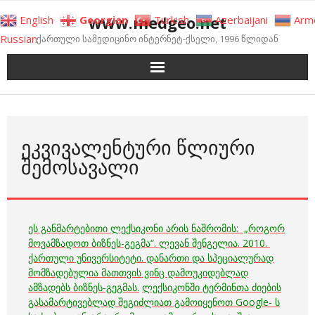
Skip
www.medgeo.net
English
Georgian
Turkish
Azerbaijani
Arm
to
Russian
ქართული სამედიცინო ინტერნეტ-ქსელი, 1996 წლიდან
content
ᲔᲙᲕᲘᲕᲐᲚᲔᲜᲢᲣᲠᲘ ᲬᲚᲘᲣᲠᲘ
ᲨᲔᲛᲝᲡᲐᲕᲐᲚᲘ
ეს განმარტებითი ლექსიკონი არის ნაშრომის: „როგორ
მოვამზადოთ ბიზნეს-გეგმა“. ლევან შენგელია. 2010.
ქართული უნივერსიტეტი. დანართი და სპეციალურად
მომზადებულია მათთვის ვინც დამოუკიდებლად
ამზადებს ბიზნეს-გეგმას.
ლექსიკონში ტერმინთა ძიების
გასამარტივებლად შეგიძლიათ გამოიყენოთ Google- ს