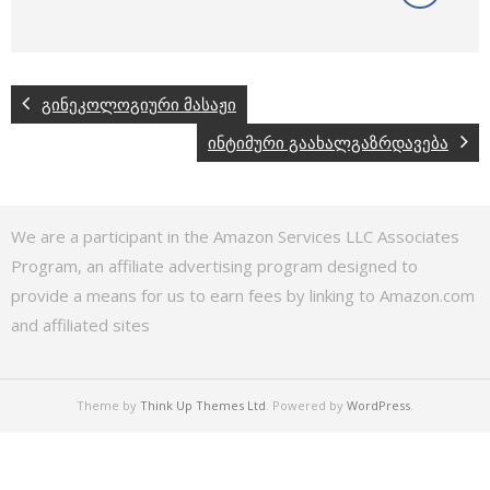
გინეკოლოგიური მასაჟი
ინტიმური გაახალგაზრდავება
We are a participant in the Amazon Services LLC Associates
Program, an affiliate advertising program designed to
provide a means for us to earn fees by linking to Amazon.com
and affiliated sites
Theme by
Think Up Themes Ltd
. Powered by
WordPress
.