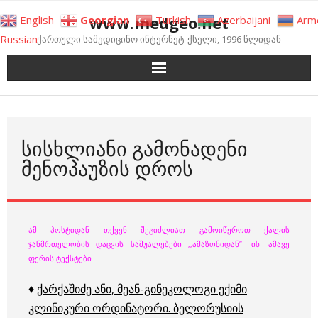
Skip
www.medgeo.net
English
Georgian
Turkish
Azerbaijani
Arm
to
Russian
ქართული სამედიცინო ინტერნეტ-ქსელი, 1996 წლიდან
content
ᲡᲘᲡᲮᲚᲘᲐᲜᲘ ᲒᲐᲛᲝᲜᲐᲓᲔᲜᲘ
ᲛᲔᲜᲝᲞᲐᲣᲖᲘᲡ ᲓᲠᲝᲡ
ამ პოსტიდან თქვენ შეგიძლიათ გამოიწეროთ ქალის
ჯანმრთელობის დაცვის საშუალებები ,,ამაზონიდან”. იხ. ამავე
ფერის ტექსტები
♦
ქარქაშიძე ანი, მეან-გინეკოლოგი ექიმი
კლინიკური ორდინატორი. ბელორუსიის