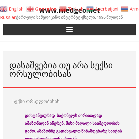
Skip
www.medgeo.net
English
Georgian
Turkish
Azerbaijani
Arm
to
Russian
ქართული სამედიცინო ინტერნეტ-ქსელი, 1996 წლიდან
content
ᲓᲐᲡᲐᲨᲕᲔᲑᲘᲐ ᲗᲣ ᲐᲠᲐ ᲡᲔᲥᲡᲘ
ᲝᲠᲡᲣᲚᲝᲑᲘᲡᲐᲡ
სექსი ორსულობისას
დისტანციურად საქონელს ძირითადად
ამაზონიდან იწერენ, მისი მაღალი საიმედოობის
გამო. ამაზონზე გადახვალთ წინამდებარე საიტის
ჟოლოსფერი ლინკებიდან