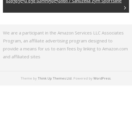
სანუზელა ზუმ სპორტსლაინი / Sanuzella zym Sportsline
We are a participant in the Amazon Services LLC Associates
Program, an affiliate advertising program designed to
provide a means for us to earn fees by linking to Amazon.com
and affiliated sites
Theme by
Think Up Themes Ltd
. Powered by
WordPress
.