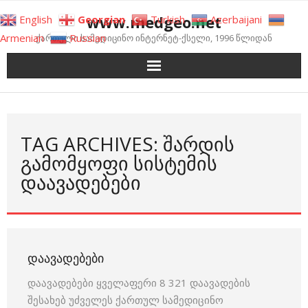
Skip
www.medgeo.net
English
Georgian
Turkish
Azerbaijani
to
Armenian
Russian
ქართული სამედიცინო ინტერნეტ-ქსელი, 1996 წლიდან
content
TAG ARCHIVES: ᲨᲐᲠᲓᲘᲡ
ᲒᲐᲛᲝᲛᲧᲝᲤᲘ ᲡᲘᲡᲢᲔᲛᲘᲡ
ᲓᲐᲐᲕᲐᲓᲔᲑᲔᲑᲘ
ᲓᲐᲐᲕᲐᲓᲔᲑᲔᲑᲘ
დაავადებები ყველაფერი 8 321 დაავადების
შესახებ უძველეს ქართულ სამედიცინო