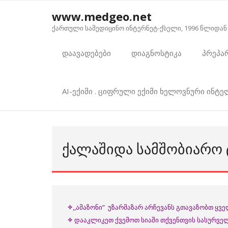
Skip
www.medgeo.net
to
ქართული სამედიცინო ინტერნეტ-ქსელი, 1996 წლიდან
content
დაავადებები
დიაგნოსტიკა
პრეპა
AI-ექიმი . ციფრული ექიმი ხელოვნური ინტ
ᲥᲐᲚᲐᲨᲘᲓᲐ ᲡᲐᲛᲨᲝᲑᲘᲐᲠᲝ 
✧
,,ამაზონი” უზარმაზარ არჩევანს გთავაზობთ ყვ
✧
დააკლიკეთ ქვემოთ სიაში თქვენთვის სასურველ