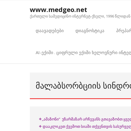
Skip
www.medgeo.net
to
ქართული სამედიცინო ინტერნეტ-ქსელი, 1996 წლიდან
content
დაავადებები
დიაგნოსტიკა
პრეპა
AI-ექიმი . ციფრული ექიმი ხელოვნური ინტ
ᲛᲐᲚᲐᲑᲡᲝᲠᲑᲪᲘᲘᲡ ᲡᲘᲜᲓᲠ
✧
,,ამაზონი” უზარმაზარ არჩევანს გთავაზობთ ყვ
✧
დააკლიკეთ ქვემოთ სიაში თქვენთვის სასურველ