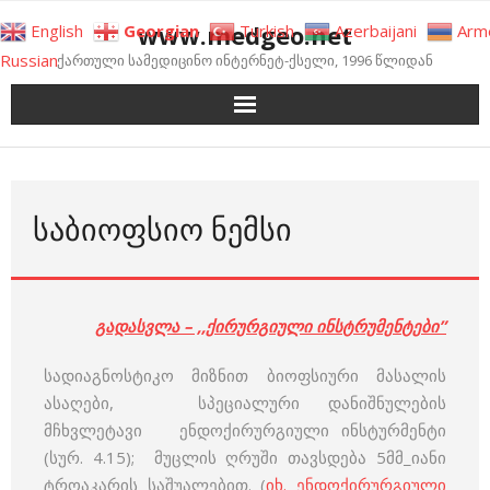
Skip
www.medgeo.net
English
Georgian
Turkish
Azerbaijani
Arm
to
Russian
ქართული სამედიცინო ინტერნეტ-ქსელი, 1996 წლიდან
content
ᲡᲐᲑᲘᲝᲤᲡᲘᲝ ᲜᲔᲛᲡᲘ
გადასვლა – ,,ქირურგიული ინსტრუმენტები”
სადიაგნოსტიკო მიზნით ბიოფსიური მასალის
ასაღები, სპეციალური დანიშნულების
მჩხვლეტავი ენდოქირურგიული ინსტურმენტი
(სურ. 4.15); მუცლის ღრუში თავსდება 5მმ_იანი
ტროაკარის საშუალებით. (
იხ. ენდოქირურგიული