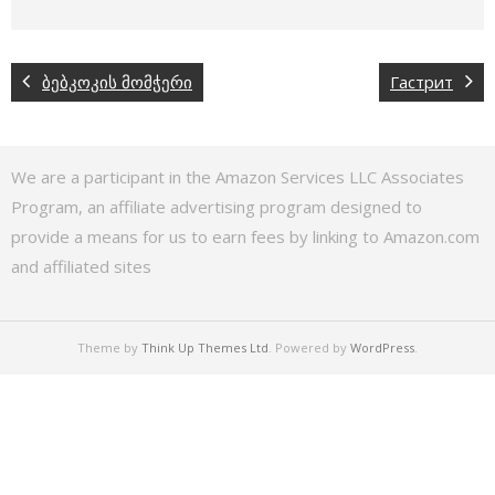
ბებკოკის მომჭერი
Гастрит
We are a participant in the Amazon Services LLC Associates
Program, an affiliate advertising program designed to
provide a means for us to earn fees by linking to Amazon.com
and affiliated sites
Theme by
Think Up Themes Ltd
. Powered by
WordPress
.