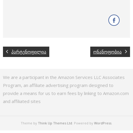
პარტენოფილია
ონანოფობია
We are a participant in the Amazon Services LLC Associates
Program, an affiliate advertising program designed to
provide a means for us to earn fees by linking to Amazon.com
and affiliated sites
Theme by
Think Up Themes Ltd
. Powered by
WordPress
.