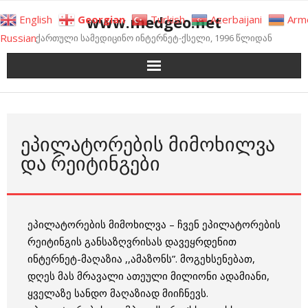
Skip
www.medgeo.net
English
Georgian
Turkish
Azerbaijani
Arm
to
Russian
ქართული სამედიცინო ინტერნეტ-ქსელი, 1996 წლიდან
content
ᲔᲞᲘᲚᲐᲢᲝᲠᲔᲑᲘᲡ ᲛᲘᲛᲝᲮᲘᲚᲕᲐ
ᲓᲐ ᲠᲔᲘᲢᲘᲜᲒᲔᲑᲘ
ეპილატორების მიმოხილვა – ჩვენ ეპილატორების
რეიტინგის განსაზღვრისას დავეყრდენით
ინტერნეტ-მაღაზია ,,ამაზონს”. მოგეხსენებათ,
დღეს მას მრავალი ათეული მილიონი ადამიანი,
ყველაზე სანდო მაღაზიად მიიჩნევს.