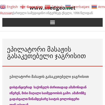
Skip
www.medgeo.net
English
Georgian
Turkish
Azerbaijani
Arm
to
Russian
ქართული სამედიცინო ინტერნეტ-ქსელი, 1996 წლიდან
content
ᲔᲞᲘᲚᲐᲢᲝᲠᲘ ᲛᲐᲡᲐᲟᲘᲡ
ᲒᲐᲡᲐᲙᲔᲗᲔᲑᲔᲚᲘ ᲯᲐᲒᲠᲘᲡᲘᲗ
ეპილატორი მასაჟის გასაკეთებელი ჯაგრისით
დისტანციურად საქონელს ძირითადად ამაზონიდან
იწერენ, მისი მაღალი საიმედოობის გამო. ამაზონზე
გადახვალთ წინამდებარე საიტის ჟოლოსფერი
ლინკებიდან