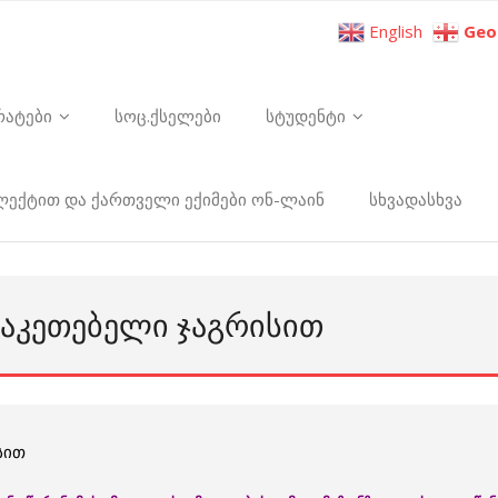
English
Geo
რატები
სოც.ქსელები
სტუდენტი
ელექტით და ქართველი ექიმები ონ-ლაინ
სხვადასხვა
ᲡᲐᲙᲔᲗᲔᲑᲔᲚᲘ ᲯᲐᲒᲠᲘᲡᲘᲗ
სით