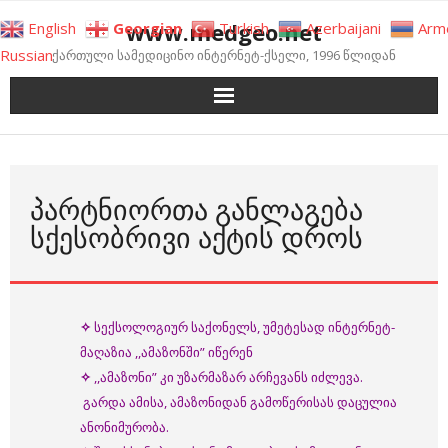
Skip
www.medgeo.net
English
Georgian
Turkish
Azerbaijani
Arm
to
Russian
ქართული სამედიცინო ინტერნეტ-ქსელი, 1996 წლიდან
content
ᲞᲐᲠᲢᲜᲘᲝᲠᲗᲐ ᲒᲐᲜᲚᲐᲒᲔᲑᲐ
ᲡᲥᲔᲡᲝᲑᲠᲘᲕᲘ ᲐᲥᲢᲘᲡ ᲓᲠᲝᲡ
✧
სექსოლოგიურ საქონელს, უმეტესად ინტერნეტ-
მაღაზია ,,ამაზონში” იწერენ
✧
,,ამაზონი” კი უზარმაზარ არჩევანს იძლევა.
გარდა ამისა, ამაზონიდან გამოწერისას დაცულია
ანონიმურობა.