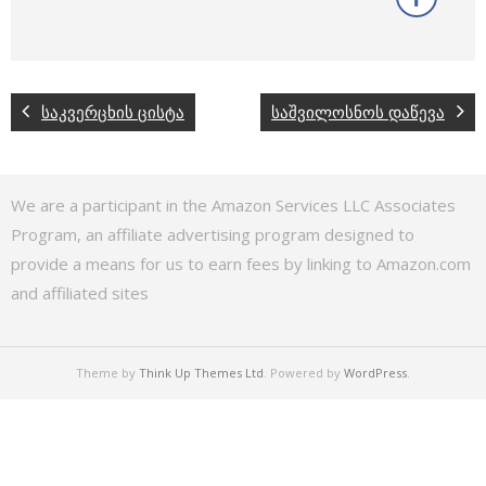
საკვერცხის ცისტა
საშვილოსნოს დაწევა
We are a participant in the Amazon Services LLC Associates
Program, an affiliate advertising program designed to
provide a means for us to earn fees by linking to Amazon.com
and affiliated sites
Theme by
Think Up Themes Ltd
. Powered by
WordPress
.