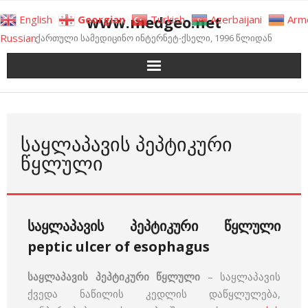
Skip
www.medgeo.net
English
Georgian
Turkish
Azerbaijani
Arm
to
Russian
ქართული სამედიცინო ინტერნეტ-ქსელი, 1996 წლიდან
content
ᲡᲐᲧᲚᲐᲞᲐᲕᲘᲡ ᲞᲔᲞᲢᲘᲙᲣᲠᲘ
ᲬᲧᲚᲣᲚᲘ
საყლაპავის პეპტიკური წყლული
peptic ulcer of esophagus
საყლაპავის პეპტიკური წყლული
– საყლაპავის
ქვედა ნაწილის კედლის დაწყლულება,