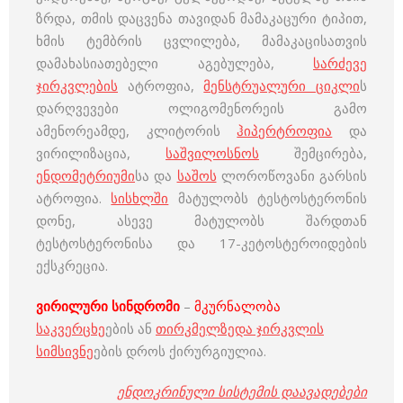
ზრდა, თმის დაცვენა თავიდან მამაკაცური ტიპით,
ხმის ტემბრის ცვლილება, მამაკაცისათვის
დამახასიათებელი აგებულება,
სარძევე
ჯირკვლების
ატროფია,
მენსტრუალური ციკლი
ს
დარღვევები ოლიგომენორეის გამო
ამენორეამდე, კლიტორის
ჰიპერტროფია
და
ვირილიზაცია,
საშვილოსნოს
შემცირება,
ენდომეტრიუმი
სა და
საშოს
ლოროწოვანი გარსის
ატროფია.
სისხლში
მატულობს ტესტოსტერონის
დონე, ასევე მატულობს შარდთან
ტესტოსტერონისა და 17-კეტოსტეროიდების
ექსკრეცია.
ვირილური სინდრომი
–
მკურნალობა
საკვერცხე
ების ან
თირკმელზედა ჯირკვლის
სიმსივნე
ების დროს ქირურგიულია.
ენდოკრინული სისტემის დაავადებები