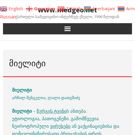
Skip
www.medgeo.net
English
Georgian
Turkish
Azerbaijani
Arm
to
Russian
ქართული სამედიცინო ინტერნეტ-ქსელი, 1996 წლიდან
content
ᲛᲘᲔᲚᲘᲢᲘ
მიელიტი
არჩილ შენგელია, ლალი დათეშიძე
მიელიტი
–
ზურგის ტვინი
ს ანთება.
ეტიოლოგია, პათოგენეზი. გამომწვევია
ნეიროტროპული
ვირუსები
ან ვაქცინაციებისა და
დემიელინიზირებადი პროცესების დროს