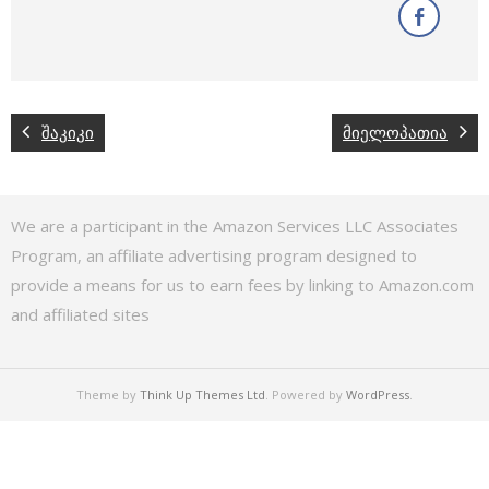
შაკიკი
მიელოპათია
We are a participant in the Amazon Services LLC Associates
Program, an affiliate advertising program designed to
provide a means for us to earn fees by linking to Amazon.com
and affiliated sites
Theme by
Think Up Themes Ltd
. Powered by
WordPress
.