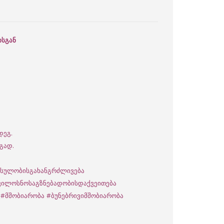
ისგან
დეგ.
გად.
სულობისგახანგრძლივება
ვილოსნოსაგზნებადობისდაქვეითება
#მშობიარობა
#ბუნებრივიმშობიარობა