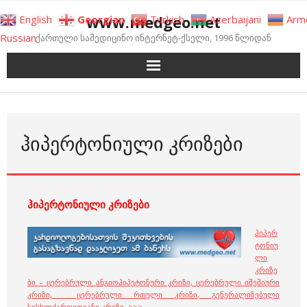
Skip
www.medgeo.net
English
Georgian
Turkish
Azerbaijani
Arm
to
Russian
ქართული სამედიცინო ინტერნეტ-ქსელი, 1996 წლიდან
content
ᲰᲘᲞᲔᲠᲢᲝᲜᲘᲣᲚᲘ ᲙᲠᲘᲖᲔᲑᲘ
ჰიპერტონიული კრიზები
ჰიპერ
ტონიუ
ლი
კრიზე
ბი – ცერებრული ანგიოჰიპეტონური კრიზი, ცერებრული იშემიური
კრიზი, ცერებრული რთული კრიზი, გენერალიზებული
სისხლძარღვოვანი კრიზი >>>