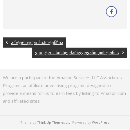
არტერიული ჰიპოტენზია
ვეგეტო – სისხლძარღვოვანი დისტონია
We are a participant in the Amazon Services LLC Associates
Program, an affiliate advertising program designed to
provide a means for us to earn fees by linking to Amazon.com
and affiliated sites
Theme by
Think Up Themes Ltd
. Powered by
WordPress
.