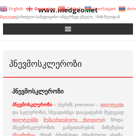
Skip
www.medgeo.net
English
Georgian
Turkish
Azerbaijani
Arm
to
Russian
ქართული სამედიცინო ინტერნეტ-ქსელი, 1996 წლიდან
content
ᲞᲜᲔᲕᲛᲝᲡᲙᲚᲔᲠᲝᲖᲘ
პნევმოსკლეროზი
პნევმოსკლეროზი
–
(ბერძნ. pneomon –
ფილტვები
და სკლეროზი), სხვადასხვა დაავადების შედეგად
ფილტვებში
შემაერთებელი ქსოვილი
ს ზრდა.
პნევმოსკლეროზის განვითარების მიზეზებია
პნევმონია
, ქრონ. ბრონქიტი, ბრონქული ასთმა,