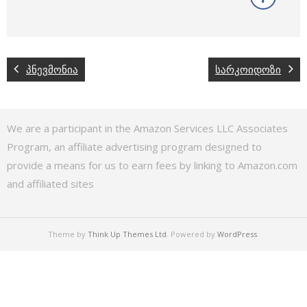
პნევმონია
სარკოიდოზი
We are a participant in the Amazon Services LLC Associates
Program, an affiliate advertising program designed to
provide a means for us to earn fees by linking to Amazon.com
and affiliated sites
Theme by
Think Up Themes Ltd
. Powered by
WordPress
.