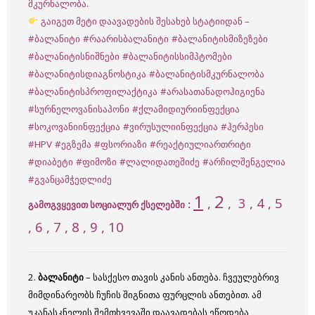
მკურნალობა.
გაიგეთ მეტი დაავადების შესახებ სტატიიდან –
#ბალანიტი
#რაარისბალანიტი
#ბალანიტისმიზეზები
#ბალანიტისნიშნები
#ბალანიტისსიმპტომები
#ბალანიტისდიაგნოსტიკა
#ბალანიტისმკურნალობა
#ბალანიტისპროფილაქტიკა
#არასათანადოჰიგიენა
#სურნელოვანისაპონი
#ქლამიდიურიინფექცია
#სოკოვანიინფექცია
#ვირუსულიინფექცია
#ჰერპესი
#HPV
#ეგზემა
#ფსორიაზი
#რეაქტიულიართრიტი
#დიაბეტი
#ფიმოზი
#ლალიდათეშიძე
#არჩილშენგელია
#გვანცამჭედლიძე
1
2
,
,
3
, 4 , 5
:
გამოგვყევით სოციალურ ქსელებში
, 6 , 7 , 8 , 9 , 10
2.
ბალანიტი
– სასქესო თავის კანის ანთება. ჩვეულებრივ
მიმდინარეობს ჩუჩის შიგნითა ფურცლის ანთებით. ამ
უკანასკნელის შემთხვევაში დაავადებას ეწოდება