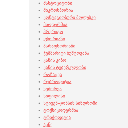
მასტოციტოზი
მიკროსპორია
კონტაგიოზური მოლუსკი
პიოდერმია
პრურიგო
ფსორიაზი
პარაფსორიაზი
ჭეშმარიტი ბუშტოვანა
კანის კიბო
კანის ტუბერკულოზი
როზაცეა
რუბროფიტია
სებორეა
სიფილისი
სტივენ–ჯონსის სინდრომი
ტოქსიკოდერმია
ტრიქოფიტია
აკნე