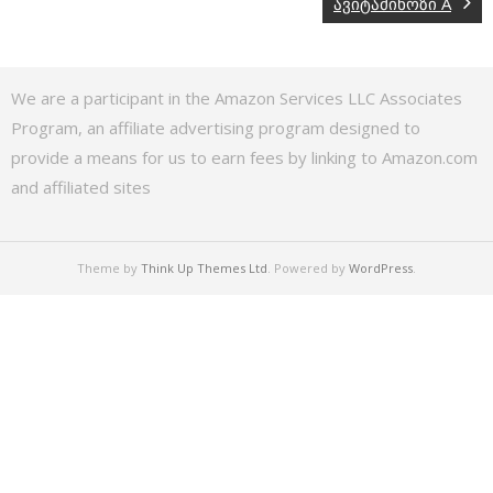
ავიტამინოზი A
We are a participant in the Amazon Services LLC Associates
Program, an affiliate advertising program designed to
provide a means for us to earn fees by linking to Amazon.com
and affiliated sites
Theme by
Think Up Themes Ltd
. Powered by
WordPress
.