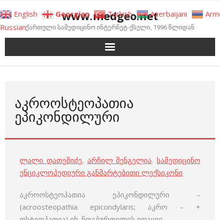
Skip
www.medgeo.net
English
Georgian
Turkish
Azerbaijani
Arm
to
Russian
ქართული სამედიცინო ინტერნეტ-ქსელი, 1996 წლიდან
content
ᲐᲙᲠᲝᲝᲡᲢᲔᲝᲞᲐᲗᲘᲐ
ᲔᲞᲘᲙᲝᲜᲓᲘᲚᲣᲠᲘ
ლალი დათეშიძე
,
არჩილ შენგელია
.
სამედიცინო
ენციკლოპედიური განმარტებითი ლექსიკონი
აკროოსტეოპათია ეპიკონდილური –
(acroosteopathia epicondylaris; აკრო – +
ოსტეოპათია) იხ. ჩოგბურთელის იდაყვი.